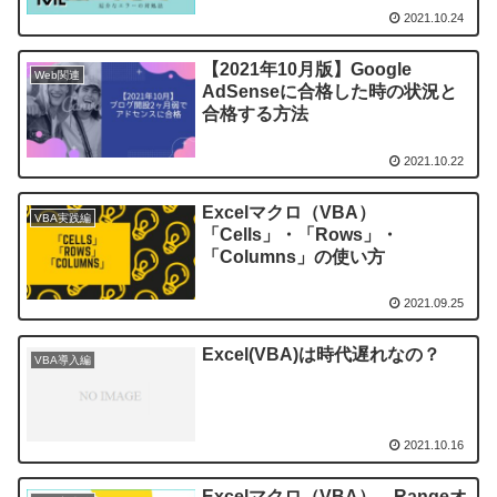
2021.10.24
【2021年10月版】Google
Web関連
AdSenseに合格した時の状況と
合格する方法
2021.10.22
Excelマクロ（VBA）
VBA実践編
「Cells」・「Rows」・
「Columns」の使い方
2021.09.25
Excel(VBA)は時代遅れなの？
VBA導入編
2021.10.16
Excelマクロ（VBA） Rangeオ